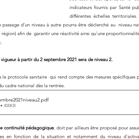
indicateurs fournis par Santé pub
différentes échelles territoriales
e passage d’un niveau à autre pourra être déclenché au  niveau natio
égion) afin de  garantir une réactivité ainsi qu’une proportionnalit
e
.
 vigueur à partir du 2 septembre 2021 sera de niveau 2.
s le protocole sanitaire  qui rend compte des mesures spécifiques pr
u cadre national dès la rentrée.
embre2021niveau2
.pdf
 • 400KB
de continuité pédagogique
, doit par ailleurs être proposé pour assur
es en fonction de la situation et notamment du niveau d'activa