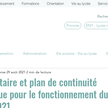
lissement
Formations
Orientation
Vie au lycée
Servi
Pronote
ENT - Lycée 
entation
Administration
Vie scolaire - Vie au lycée
erse
29 août 2021
2 min de lecture
TS CI Actu
BTS SIO Actu
BTS MCO Actu
BTS
taire et plan de continuité
e pour le fonctionnement du
021