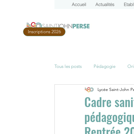
Accueil
Actualités
Etab
Inscriptions 2026
Tous les posts
Pédagogie
Ori
Lycée Saint-John P
Parcoursup
Examens
B
Cadre sani
pédagogiqu
Rentrée 2