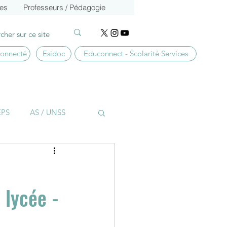
ces
Professeurs / Pédagogie
connecté
Esidoc
Educonnect - Scolarité Services
EPS
AS / UNSS
BTS CG
Culture
 lycée -