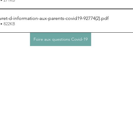
livret-d-information-aux-parents-covid19-92774(2)
.pdf
 • 822KB
Foire aux questions Covid-19