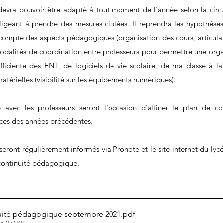
n devra pouvoir être adapté à tout moment de l'année selon la circul
bligeant à prendre des mesures ciblées. Il reprendra les hypothèses 
 compte des aspects pédagogiques (organisation des cours, articulat
modalités de coordination entre professeurs pour permettre une organ
efficiente des ENT, de logiciels de vie scolaire, de ma classe à l
atérielles (visibilité sur les équipements numériques).
 avec les professeurs seront l'occasion d'affiner le plan de con
es des années précédentes.
 seront régulièrement informés via Pronote et le site internet du lycé
continuité pédagogique.
nuité pédagogique septembre 2021
.pdf
 • 271KB