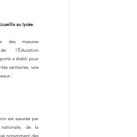
cueillis au lycée.
 des mesures 
 de  l’Éducation 
ports a établi pour 
tés sanitaires, une  
eaux :
ion est assurée par 
nationale, de la 
base notamment des 