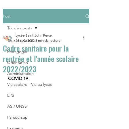
Post
Tous les posts
Lycée Saint-John Perse
Tous les posts
24 août 2022
3 min de lecture
Cadre sanitaire pour la
Pédagogie
rentrée et l'année scolaire
Orientation
2022/2023
Administration
COVID 19
Vie scolaire - Vie au lycée
EPS
AS / UNSS
Parcoursup
Examens