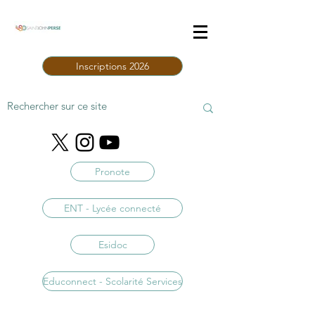
Inscriptions 2026
Pronote
ENT - Lycée connecté
Esidoc
Educonnect - Scolarité Services