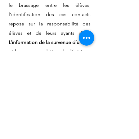
le brassage entre les élèves, 
l’identification des cas contacts 
repose sur la responsabilité des 
élèves et de leurs ayants droit. 
L’information de la survenue d’un cas 
et la recommandation de dépistage 
seront donc communiquées aux 
élèves, à leurs familles et aux 
personnels de la classe concernée 
notamment via Pronote
. Cette 
communication permettra aux élèves 
et aux personnels de bénéficier alors 
d’un dépistage gratuit (sur 
présentation également d’un 
justificatif attestant de la 