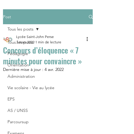
Post
Tous les posts
Lycée Saint-John Perse
Tous les posts
3 mars 2022
1 min de lecture
Concours d’éloquence « 7
Pédagogie
minutes pour convaincre »
Orientation
Dernière mise à jour :
4 avr. 2022
Administration
Vie scolaire - Vie au lycée
EPS
AS / UNSS
Parcoursup
Examens