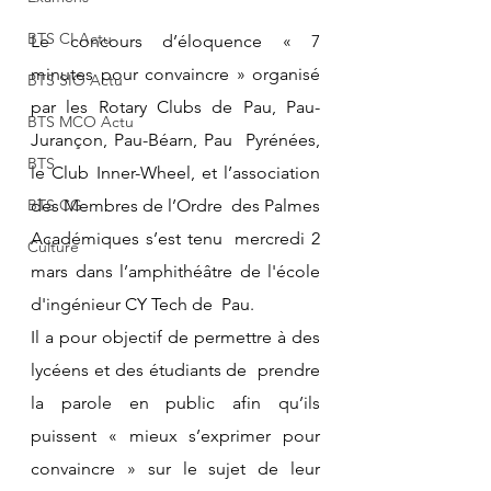
BTS CI Actu
Le concours d’éloquence « 7 
minutes pour convaincre » organisé 
BTS SIO Actu
par les Rotary Clubs de Pau, Pau-
BTS MCO Actu
Jurançon, Pau-Béarn, Pau  Pyrénées, 
BTS
le Club Inner-Wheel, et l’association 
BTS CG
des Membres de l’Ordre  des Palmes 
Académiques s’est tenu  mercredi 2 
Culture
mars dans l’amphithéâtre de l'école 
d'ingénieur CY Tech de  Pau.
Il a pour objectif de permettre à des 
lycéens et des étudiants de  prendre 
la parole en public afin qu’ils 
puissent « mieux s’exprimer pour  
convaincre » sur le sujet de leur 