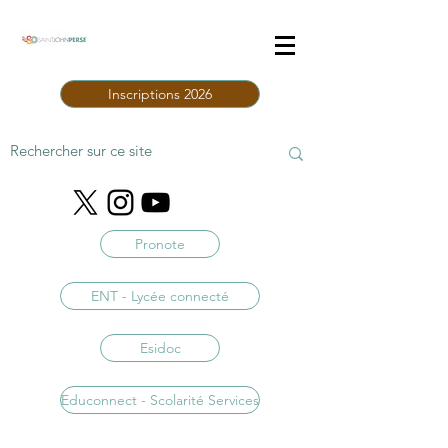
Inscriptions 2026
Pronote
ENT - Lycée connecté
Esidoc
Educonnect - Scolarité Services