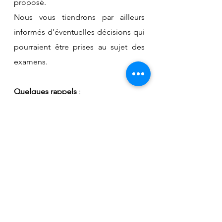
proposé. 
Nous vous tiendrons par ailleurs 
informés d’éventuelles décisions qui 
pourraient être prises au sujet des 
examens.
Quelques rappels 
:
- 
Terminales 
: Validation des vœux 
dans 
Parcoursup
 au plus tard le 08 
avril 2021.
- 
Premières générales
 : Prolongation 
pour la vérification des spécialités 
conservées en terminale dans 
Cyclades
 au plus tard le 06 avril 2021.  