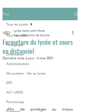
Post
Tous les posts
Lycée Saint-John Perse
Tous les posts
1 avr. 2021
3 min de lecture
Fermeture du lycée et cours
Pédagogie
en distanciel
Orientation
Dernière mise à jour :
6 mai 2021
Administration
Vie scolaire - Vie au lycée
EPS
AS / UNSS
Parcoursup
Afin de protéger au mieux 
Examens