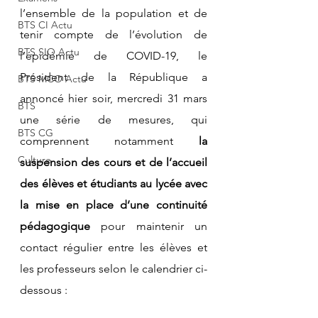
l’ensemble de la population et de 
BTS CI Actu
tenir compte de l’évolution de 
BTS SIO Actu
l’épidémie de COVID-19, le 
Président de la République a 
BTS MCO Actu
annoncé hier soir, mercredi 31 mars 
BTS
une série de mesures, qui 
BTS CG
comprennent notamment 
la 
Culture
suspension des cours et de l’accueil 
des élèves et étudiants au lycée avec 
la mise en place d’une continuité 
pédagogique 
pour maintenir un 
contact régulier entre les élèves et 
les professeurs selon le calendrier ci-
dessous :