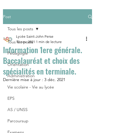
Post
Tous les posts
Lycée Saint-John Perse
Tous les posts
10 nov. 2021
1 min de lecture
Information 1ere générale.
Pédagogie
Baccalauréat et choix des
Orientation
spécialités en terminale.
Administration
Dernière mise à jour :
3 déc. 2021
Vie scolaire - Vie au lycée
EPS
AS / UNSS
Parcoursup
Examens