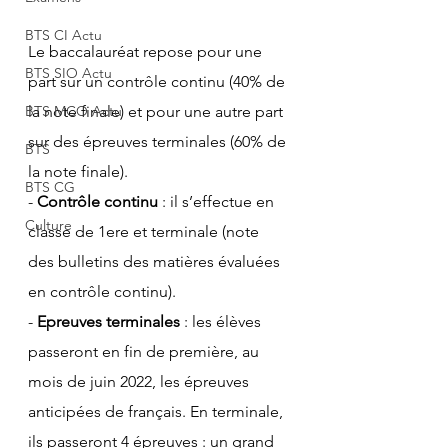
BTS CI Actu
Le baccalauréat repose pour une 
BTS SIO Actu
part sur un contrôle continu (40% de 
BTS MCO Actu
la note finale) et pour une autre part 
sur des épreuves terminales (60% de 
BTS
la note finale).
BTS CG
- 
Contrôle continu 
: il s’effectue en 
Culture
classe de 1ere et terminale (note 
des bulletins des matières évaluées 
en contrôle continu).
- 
Epreuves terminales
 : les élèves 
passeront en fin de première, au 
mois de juin 2022, les épreuves 
anticipées de français. En terminale, 
ils passeront 4 épreuves : un grand 