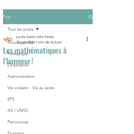
Post
Tous les posts
Lycée Saint-John Perse
Tous les posts
21 juin 2025
1 min de lecture
Les mathématiques à
Pédagogie
l'honneur !
Orientation
Administration
Vie scolaire - Vie au lycée
EPS
AS / UNSS
Parcoursup
Examens