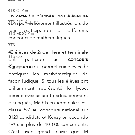
BTS CI Actu
En cette fin d'année, nos élèves se 
BTS SIO Actu
sont particulièrement illustrés lors de 
leur participation à différents 
BTS MCO Actu
concours de mathématiques.
BTS
42 élèves de 2nde, 1ere et terminale 
BTS CG
ont participé au 
concours 
Kangourou 
qui permet aux élèves de 
Culture
pratiquer les mathématiques de 
façon ludique. Si tous les élèves ont 
brillamment représenté le lycée, 
deux élèves se sont particulièrement 
distingués, Mathis en terminale s'est 
classé 58ᵉ au concours national sur 
3120 candidats et Kenzy en seconde 
19ᵉ sur plus de 10 000 concurrents. 
C'est avec grand plaisir que M 