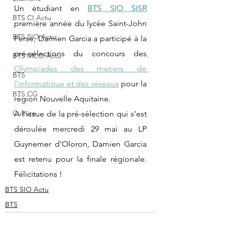
Un étudiant en 
BTS SIO SISR
BTS CI Actu
première année du lycée Saint-John 
BTS SIO Actu
Perse, Damien Garcia a participé à la 
pré-sélections du concours des
BTS MCO Actu
Olympiades des métiers de 
BTS
l’informatique et des réseaux
 pour la 
BTS CG
région Nouvelle Aquitaine.
Culture
A l’issue de la pré-sélection qui s’est 
déroulée mercredi 29 mai au LP 
Guynemer d'Oloron, Damien Garcia 
est retenu pour la finale régionale. 
Félicitations !
BTS SIO Actu
BTS