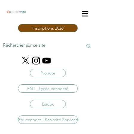
Inscriptions 2026
Pronote
ENT - Lycée connecté
Esidoc
Educonnect - Scolarité Services