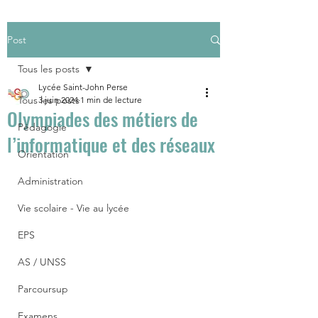
Post
Tous les posts
Lycée Saint-John Perse
Tous les posts
3 juin 2024
1 min de lecture
Olympiades des métiers de
Pédagogie
l’informatique et des réseaux
Orientation
Administration
Vie scolaire - Vie au lycée
EPS
AS / UNSS
Parcoursup
Examens