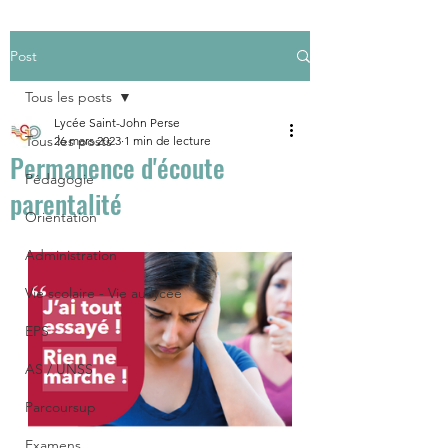
Post
Tous les posts
Lycée Saint-John Perse
Tous les posts
26 mars 2023
1 min de lecture
Permanence d'écoute
Pédagogie
parentalité
Orientation
Administration
Vie scolaire - Vie au lycée
EPS
AS / UNSS
Parcoursup
Examens