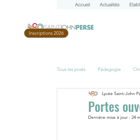
Accueil
Actualités
Etab
Inscriptions 2026
Tous les posts
Pédagogie
Ori
Lycée Saint-John P
Parcoursup
Examens
B
Portes ouv
Dernière mise à jour :
24 m