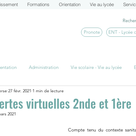
lissement
Formations
Orientation
Vie au lycée
Servi
Pronote
ENT - Lycée 
entation
Administration
Vie scolaire - Vie au lycée
erse
27 févr. 2021
1 min de lecture
TS CI Actu
BTS SIO Actu
BTS MCO Actu
BTS
ertes virtuelles 2nde et 1ère
ars 2021
Compte tenu du contexte sanita