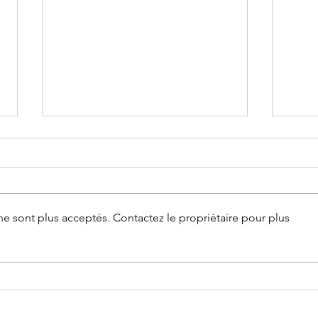
e sont plus acceptés. Contactez le propriétaire pour plus
Parcoursup: compléter son dossier
Parco
et confirmer ses vœux - Fiche
les é
avenir