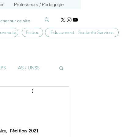
ces
Professeurs / Pédagogie
connecté
Esidoc
Educonnect - Scolarité Services
EPS
AS / UNSS
BTS CG
Culture
ire, 
l'édition 2021 