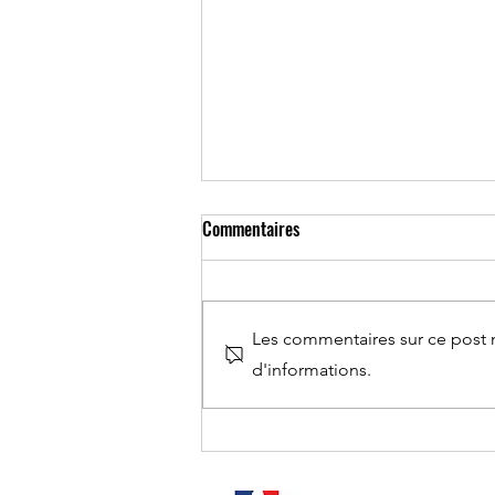
Commentaires
Les commentaires sur ce post n
d'informations.
Phase d'admission Parcoursup:
réception et choix des réponses.