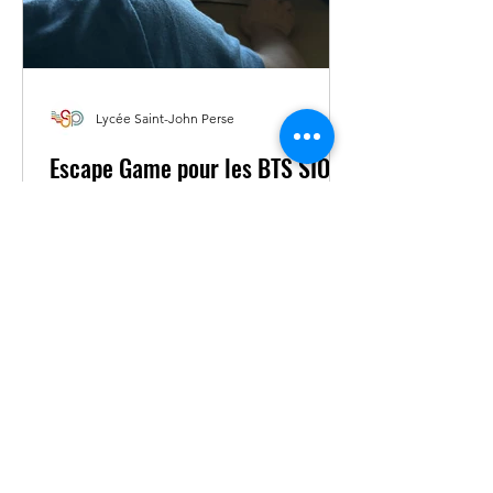
Lycée Saint-John Perse
Escape Game pour les BTS SIO :
utiliser l'IA de façon raisonnée.
Dans le cadre du projet Verdinum
(sensibiliser et former au numérique
responsable), les étudiants du BTS SIO
(Services Informatiques aux
Organisations) de 1ʳᵉ année ont eu
l’opportunité de tester l’escape game
Innovia. Cet outil, créé par la société
Prof en Poche a pour objectif de
sensibiliser à l’utilisation raisonnée de
l’IA. Pour arriver au bout de l’escape