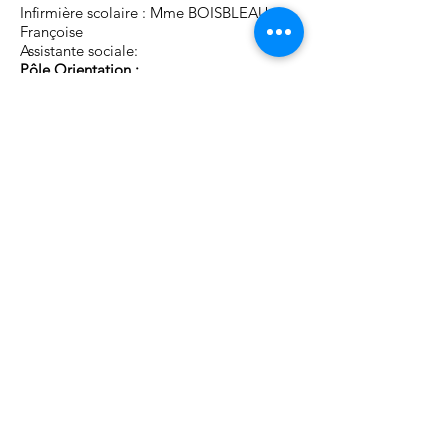
Infirmière scolaire : Mme BOISBLEAU
Françoise
Assistante sociale:
Pôle Orientation :
Mme FABRE J - Psy EN
Mme REBUFFAT Marianne- Psy EN
Pôle documentation et information :
Mme ANGLES Hélène - Professeure
documentaliste
Mme GAPIN-MALARD Muriel -
Professeure documentaliste
Enseignement
100 professeurs - 3 Assistants de langues
vivantes
Entretien / Restauration / Accueil /
Laboratoire
Chef d'équipe:
20 personnels