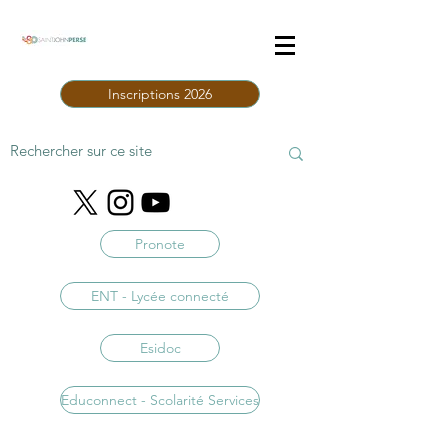
Inscriptions 2026
Pronote
ENT - Lycée connecté
Esidoc
Educonnect - Scolarité Services