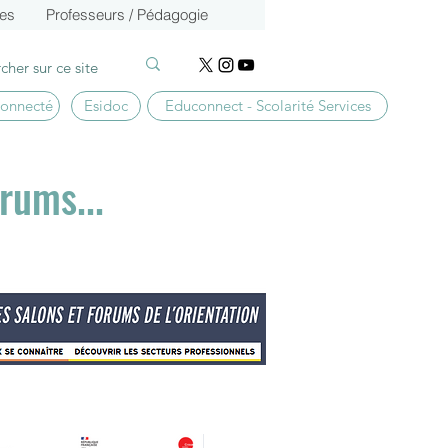
ces
Professeurs / Pédagogie
connecté
Esidoc
Educonnect - Scolarité Services
rums...