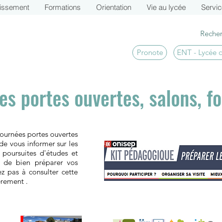
lissement
Formations
Orientation
Vie au lycée
Servi
Pronote
ENT - Lycée 
es portes ouvertes, salons, fo
journées portes ouvertes
de vous informer sur les
s poursuites d'études et
t de bien préparer vos
tez pas à consulter cette
èrement .