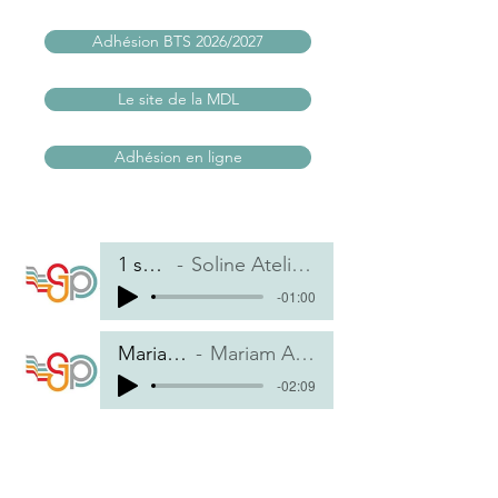
Adhésion BTS 2026/2027
Le site de la MDL
Adhésion en ligne
1 soline
Soline Atelier SLAM
-01:00
Mariam Slam
Mariam Atelier SLAM
-02:09