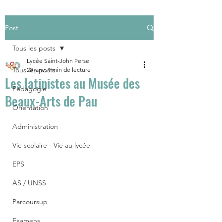
Post
Tous les posts
Lycée Saint-John Perse
Tous les posts
20 janv.
1 min de lecture
Les latinistes au Musée des
Pédagogie
Beaux-Arts de Pau
Orientation
Administration
Vie scolaire - Vie au lycée
EPS
AS / UNSS
Parcoursup
Examens