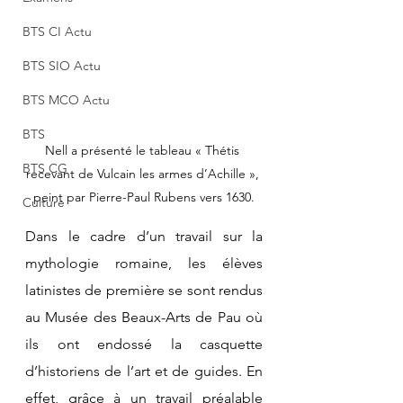
BTS CI Actu
BTS SIO Actu
BTS MCO Actu
BTS
Nell a présenté le tableau « Thétis 
BTS CG
recevant de Vulcain les armes d’Achille », 
peint par Pierre-Paul Rubens vers 1630.
Culture
Dans le cadre d’un travail sur la 
mythologie romaine, les élèves 
latinistes de première se sont rendus 
au Musée des Beaux-Arts de Pau où 
ils ont endossé la casquette 
d’historiens de l’art et de guides. En 
effet, grâce à un travail préalable 