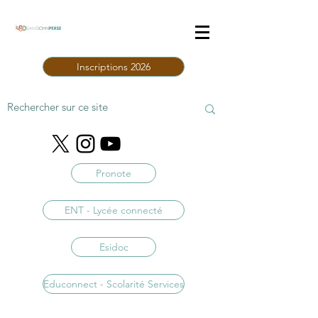
Inscriptions 2026
Pronote
ENT - Lycée connecté
Esidoc
Educonnect - Scolarité Services