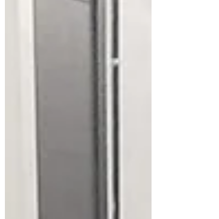
entreprises Gaz Systèmes et Maison
Verdier à Serres-Castet, pour parler entre
autres de stratégie marketing et de
logistique, organisation d’un salon
international fictif où tour à tour les Palois
et les Navarrais présentaient des
entreprises locale