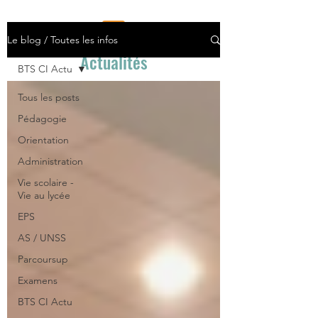
Le blog / Toutes les infos
Actualités
BTS CI Actu
Tous les posts
Pédagogie
Orientation
Administration
Vie scolaire -
Vie au lycée
EPS
AS / UNSS
Parcoursup
Examens
BTS CI Actu