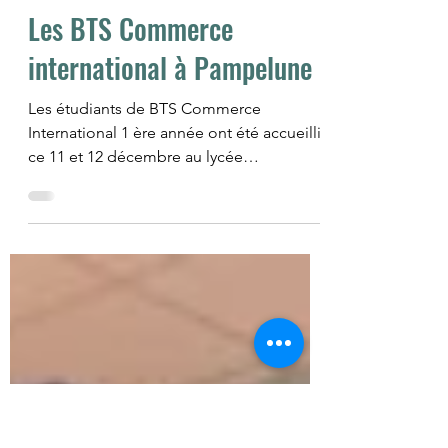
Lycée Saint-John Perse
12 déc. 2025
1 min de lecture
Les BTS Commerce
international à Pampelune
Les étudiants de BTS Commerce
International 1 ère année ont été accueillis
ce 11 et 12 décembre au lycée
Cuatrovientos à Pampelune par leurs
correspondants étudiants eux-aussi en
BTS Commerce International. Les
professeures leur avaient prévus
différentes activités qui leur ont permis de
faire connaissance, d’échanger en
espagnol, en français et en anglais, de