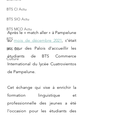
BTS CI Actu
BTS SIO Actu
BTS MCO Actu
Après le « match aller » à Pampelune 
BTS
au 
mois de décembre 2021
, c’était 
au tour des Palois d’accueillir les 
BTS CG
étudiants de BTS Commerce 
Culture
International du lycée Cuatrovientos 
de Pampelune.
Cet échange qui vise à enrichir la 
formation linguistique et 
professionnelle des jeunes a été 
l'occasion pour les étudiants des 