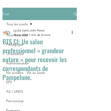
Post
Tous les posts
Lycée Saint-John Perse
Tous les posts
28 avr. 2022
1 min de lecture
BTS CI: Un salon
Pédagogie
professionnel « grandeur
Orientation
nature » pour recevoir les
Administration
correspondants de
Vie scolaire - Vie au lycée
Pampelune.
EPS
AS / UNSS
Parcoursup
Examens