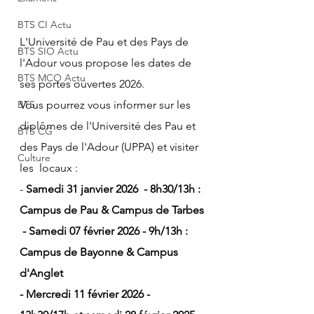
BTS CI Actu
L'Université de Pau et des Pays de 
BTS SIO Actu
l'Adour vous propose les dates de 
BTS MCO Actu
ses portes ouvertes 2026. 
BTS
Vous pourrez vous informer sur les 
diplômes de l'Université des Pau et 
BTS CG
des Pays de l'Adour (UPPA) et visiter 
Culture
les  locaux :
- 
Samedi 31 janvier 2026  - 8h30/13h : 
Campus de Pau & Campus de Tarbes
 - Samedi 07 février 2026 - 9h/13h : 
Campus de Bayonne & Campus 
d'Anglet
- Mercredi 11 février 2026 - 