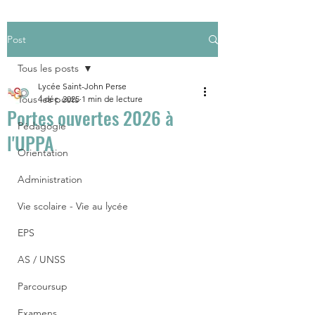
Post
Tous les posts
Lycée Saint-John Perse
Tous les posts
4 déc. 2025
1 min de lecture
Portes ouvertes 2026 à
Pédagogie
l'UPPA
Orientation
Administration
Vie scolaire - Vie au lycée
EPS
AS / UNSS
Parcoursup
Examens