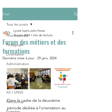
Post
Tous les posts
Lycée Saint-John Perse
Tous les posts
21 janv. 2024
1 min de lecture
Forum des métiers et des
Pédagogie
formations
Orientation
Dernière mise à jour :
29 janv. 2024
Administration
Vie scolaire - Vie au lycée
EPS
AS / UNSS
Dans le cadre de la deuxième 
Parcoursup
période dédiée à l'orientation au 
Examens