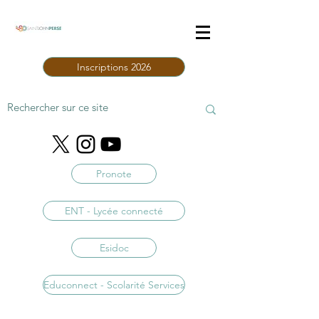
Inscriptions 2026
Pronote
ENT - Lycée connecté
Esidoc
Educonnect - Scolarité Services