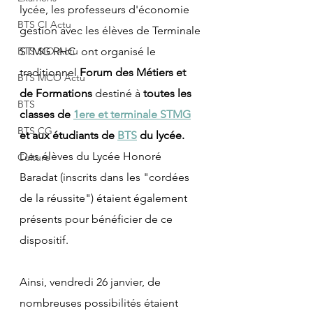
lycée, les professeurs d'économie 
BTS CI Actu
gestion avec les élèves de Terminale 
BTS SIO Actu
STMG RHC  ont organisé le 
traditionnel 
Forum des Métiers et 
BTS MCO Actu
de Formations 
destiné à 
toutes les 
BTS
classes de 
1ere et terminale STMG
BTS CG
et aux étudiants de 
BTS
 du lycée. 
Des élèves du Lycée Honoré 
Culture
Baradat (inscrits dans les "cordées 
de la réussite") étaient également 
présents pour bénéficier de ce 
dispositif.
Ainsi, vendredi 26 janvier, de 
nombreuses possibilités étaient 