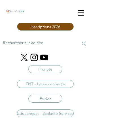
Inscriptions 2026
Pronote
ENT - Lycée connecté
Esidoc
Educonnect - Scolarité Services