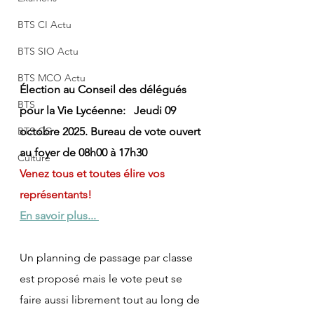
BTS CI Actu
BTS SIO Actu
BTS MCO Actu
Élection au Conseil des délégués 
BTS
pour la Vie Lycéenne:
Jeudi 09 
BTS CG
octobre 2025. Bureau de vote ouvert 
au foyer de 08h00 à 17h30
Culture
Venez tous et toutes élire vos 
représentants!
En savoir plus...
Un planning de passage par classe 
est proposé mais le vote peut se 
faire aussi librement tout au long de 