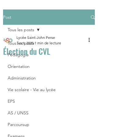
Post
Tous les posts
Lycée Saint-John Perse
Tous les posts
3 oct. 2025
1 min de lecture
Élection du CVL
Pédagogie
Orientation
Administration
Vie scolaire - Vie au lycée
EPS
AS / UNSS
Parcoursup
Examens