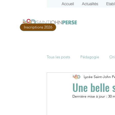
Accueil
Actualités
Etab
Inscriptions 2026
Tous les posts
Pédagogie
Ori
Lycée Saint-John P
Parcoursup
Examens
B
Une belle 
Dernière mise à jour :
30 