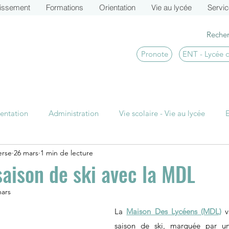
lissement
Formations
Orientation
Vie au lycée
Servi
Pronote
ENT - Lycée 
entation
Administration
Vie scolaire - Vie au lycée
erse
26 mars
1 min de lecture
TS CI Actu
BTS SIO Actu
BTS MCO Actu
BTS
saison de ski avec la MDL
mars
La 
Maison Des Lycéens (MDL)
 v
saison de ski, marquée par u