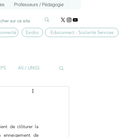
ces
Professeurs / Pédagogie
connecté
Esidoc
Educonnect - Scolarité Services
EPS
AS / UNSS
BTS CG
Culture
ient de clôturer la 
n enneigement de 